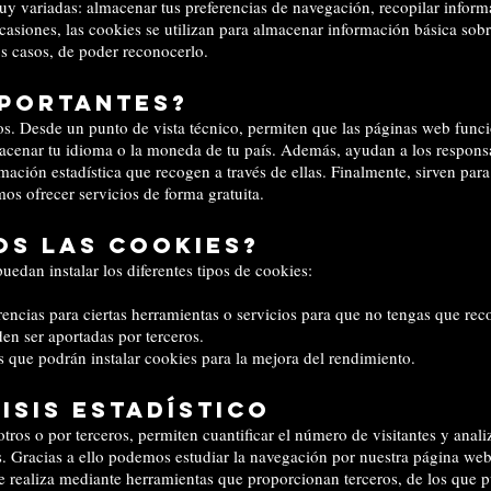
 variadas: almacenar tus preferencias de navegación, recopilar informac
ocasiones, las cookies se utilizan para almacenar información básica sob
os casos, de poder reconocerlo.
mportantes?
vos. Desde un punto de vista técnico, permiten que las páginas web func
acenar tu idioma o la moneda de tu país. Además, ayudan a los responsab
rmación estadística que recogen a través de ellas. Finalmente, sirven par
mos ofrecer servicios de forma gratuita.
os las cookies?
uedan instalar los diferentes tipos de cookies:
rencias para ciertas herramientas o servicios para que no tengas que reco
den ser aportadas por terceros.
os que podrán instalar cookies para la mejora del rendimiento.
isis estadístico
tros o por terceros, permiten cuantificar el número de visitantes y anali
s. Gracias a ello podemos estudiar la navegación por nuestra página web, 
 se realiza mediante herramientas que proporcionan terceros, de los que